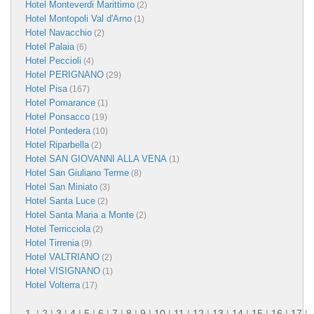
Hotel Monteverdi Marittimo
(2)
Hotel Montopoli Val d'Arno
(1)
Hotel Navacchio
(2)
Hotel Palaia
(6)
Hotel Peccioli
(4)
Hotel PERIGNANO
(29)
Hotel Pisa
(167)
Hotel Pomarance
(1)
Hotel Ponsacco
(19)
Hotel Pontedera
(10)
Hotel Riparbella
(2)
Hotel SAN GIOVANNI ALLA VENA
(1)
Hotel San Giuliano Terme
(8)
Hotel San Miniato
(3)
Hotel Santa Luce
(2)
Hotel Santa Maria a Monte
(2)
Hotel Terricciola
(2)
Hotel Tirrenia
(9)
Hotel VALTRIANO
(2)
Hotel VISIGNANO
(1)
Hotel Volterra
(17)
1
|
2
|
3
|
4
|
5
|
6
|
7
|
8
|
9
|
10
|
11
|
12
|
13
|
14
|
15
|
16
|
17
|