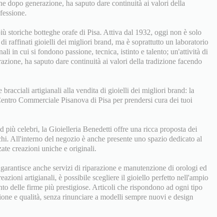
one dopo generazione, ha saputo dare continuità ai valori della
ofessione.
iù storiche botteghe orafe di Pisa. Attiva dal 1932, oggi non è solo
di raffinati gioielli dei migliori brand, ma è soprattutto un laboratorio
ali in cui si fondono passione, tecnica, istinto e talento; un'attività di
zione, ha saputo dare continuità ai valori della tradizione facendo
 bracciali artigianali alla vendita di gioielli dei migliori brand: la
 Centro Commerciale Pisanova di Pisa per prendersi cura dei tuoi
d più celebri, la Gioielleria Benedetti offre una ricca proposta dei
chi. All'interno del negozio è anche presente uno spazio dedicato al
ate creazioni uniche e originali.
a garantisce anche servizi di riparazione e manutenzione di orologi ed
reazioni artigianali, è possibile scegliere il gioiello perfetto nell'ampio
nto delle firme più prestigiose. Articoli che rispondono ad ogni tipo
zione e qualità, senza rinunciare a modelli sempre nuovi e design