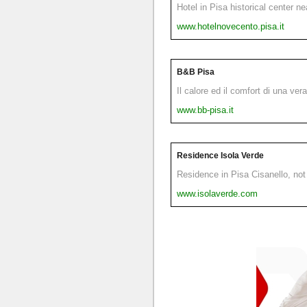
Hotel in Pisa historical center n
www.hotelnovecento.pisa.it
B&B Pisa
Il calore ed il comfort di una ver
www.bb-pisa.it
Residence Isola Verde
Residence in Pisa Cisanello, not 
www.isolaverde.com