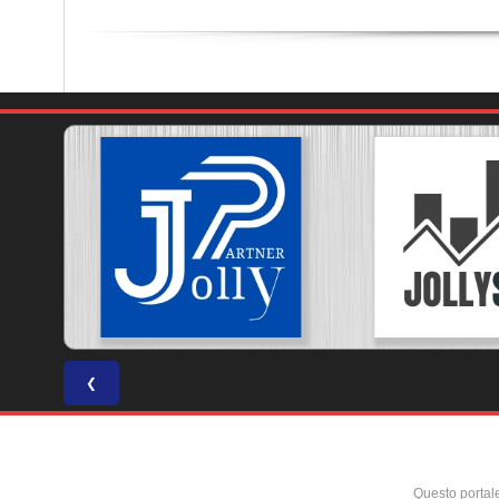
❮
Questo portal