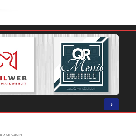
❯
la promozione!