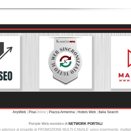
AnyWeb
|
Pisa
Online |
Piazza Armerina
|
Hotels Web
|
Italia Search
Portale Web membro di
NETWORK PORTALI
e aderisce al progetto di PROMOZIONE MULTI-CANALE: unico inserimento, multip