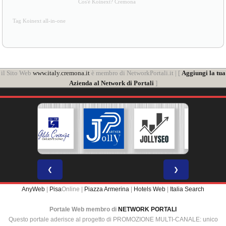
Cos'è Koinext? Cremona
Tag Koinext all-in-one
il Sito Web
www.italy.cremona.it
è membro di NetworkPortali.it | [
Aggiungi la tua
Azienda al Network di Portali
]
❮
❯
AnyWeb
|
Pisa
Online |
Piazza Armerina
|
Hotels Web
|
Italia Search
Portale Web membro di
NETWORK PORTALI
Questo portale aderisce al progetto di PROMOZIONE MULTI-CANALE: unico