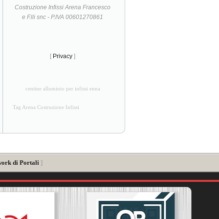
Costruzione Infissi Arena Francesco
e F.lli snc - P.IVA 00601270861
[
Privacy
]
centine alluminio per infissi enna
Tag Arena Costruzione Infissi
work di Portali
]