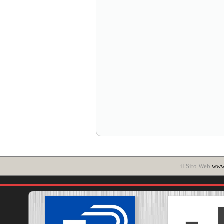
il Sito Web
www.