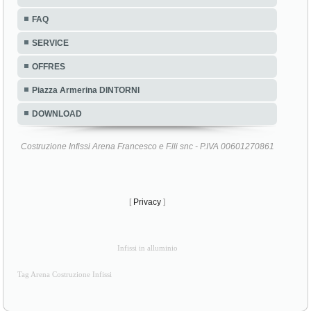
FAQ
SERVICE
OFFRES
Piazza Armerina DINTORNI
DOWNLOAD
Costruzione Infissi Arena Francesco e F.lli snc - P.IVA 00601270861
[
Privacy
]
Infissi in alluminio
Tag Arena Costruzione Infissi