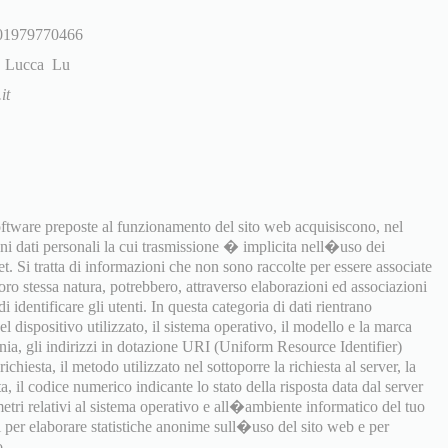
: 01979770466
i, Lucca Lu
it
software preposte al funzionamento del sito web acquisiscono, nel
uni dati personali la cui trasmissione � implicita nell�uso dei
t. Si tratta di informazioni che non sono raccolte per essere associate
 loro stessa natura, potrebbero, attraverso elaborazioni ed associazioni
i identificare gli utenti. In questa categoria di dati rientrano
 dispositivo utilizzato, il sistema operativo, il modello e la marca
onia, gli indirizzi in dotazione URI (Uniform Resource Identifier)
richiesta, il metodo utilizzato nel sottoporre la richiesta al server, la
a, il codice numerico indicante lo stato della risposta data dal server
ametri relativi al sistema operativo e all�ambiente informatico del tuo
ti per elaborare statistiche anonime sull�uso del sito web e per
o.