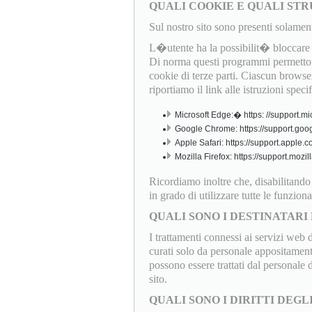
QUALI COOKIE E QUALI STR
Sul nostro sito sono presenti solamen
L�utente ha la possibilit� bloccare o
Di norma questi programmi permettono
cookie di terze parti. Ciascun browser
riportiamo il link alle istruzioni speci
Microsoft Edge:� https: //support.mi
Google Chrome: https://support.goo
Apple Safari: https://support.apple
Mozilla Firefox: https://support.mo
Ricordiamo inoltre che, disabilitand
in grado di utilizzare tutte le funziona
QUALI SONO I DESTINATARI 
I trattamenti connessi ai servizi web 
curati solo da personale appositamente
possono essere trattati dal personale
sito.
QUALI SONO I DIRITTI DEGL