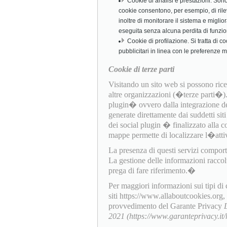
Cookie di analisi e prestazioni. Sono c
cookie consentono, per esempio, di rile
inoltre di monitorare il sistema e miglio
eseguita senza alcuna perdita di funzio
Cookie di profilazione. Si tratta di c
pubblicitari in linea con le preferenze 
Cookie di terze parti
Visitando un sito web si possono ricev
altre organizzazioni (�terze parti�
plugin� ovvero dalla integrazione dell
generate direttamente dai suddetti sit
dei social plugin � finalizzato alla c
mappe permette di localizzare l�attiv
La presenza di questi servizi comporta l
La gestione delle informazioni raccol
prega di fare riferimento.�
Per maggiori informazioni sui tipi di
siti https://www.allaboutcookies.org
provvedimento del Garante Privacy
2021 (https://www.garanteprivacy.i