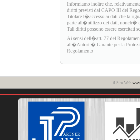
Informiamo inoltre che, relativamente
diritti previsti dal CAPO III del Re
Titolare l�accesso ai dati che la rigua
parte all�utilizzo dei dati, nonch� di e
Tali diritti possono essere esercitati 
Ai sensi dell�art. 77 del Regolamen
all�Autorit� Garante per la Protezione
Regolamento
il Sito Web
www.