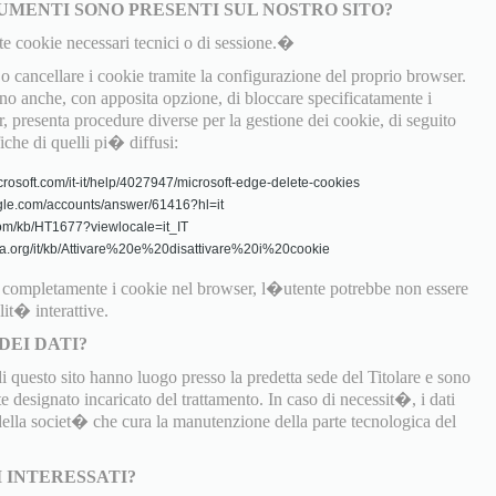
UMENTI SONO PRESENTI SUL NOSTRO SITO?
te cookie necessari tecnici o di sessione.�
 cancellare i cookie tramite la configurazione del proprio browser.
 anche, con apposita opzione, di bloccare specificatamente i
, presenta procedure diverse per la gestione dei cookie, di seguito
fiche di quelli pi� diffusi:
crosoft.com/it-it/help/4027947/microsoft-edge-delete-cookies
gle.com/accounts/answer/61416?hl=it
.com/kb/HT1677?viewlocale=it_IT
zilla.org/it/kb/Attivare%20e%20disattivare%20i%20cookie
o completamente i cookie nel browser, l�utente potrebbe non essere
lit� interattive.
DEI DATI?
di questo sito hanno luogo presso la predetta sede del Titolare e sono
 designato incaricato del trattamento. In caso di necessit�, i dati
 della societ� che cura la manutenzione della parte tecnologica del
I INTERESSATI?