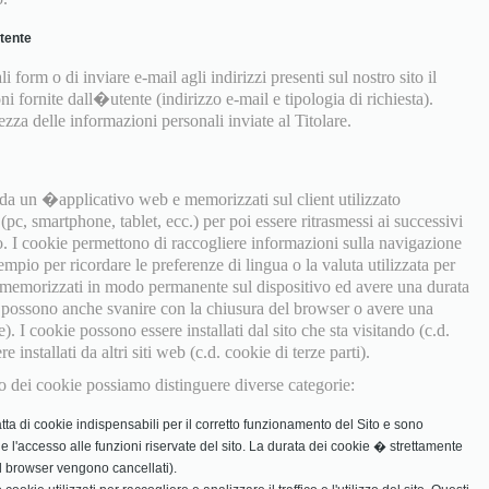
utente
i form o di inviare e-mail agli indirizzi presenti sul nostro sito il
ni fornite dall�utente (indirizzo e-mail e tipologia di richiesta).
za delle informazioni personali inviate al Titolare.
e da un �applicativo web e memorizzati sul client utilizzato
pc, smartphone, tablet, ecc.) per poi essere ritrasmessi ai successivi
o. I cookie permettono di raccogliere informazioni sulla navigazione
empio per ricordare le preferenze di lingua o la valuta utilizzata per
 memorizzati in modo permanente sul dispositivo ed avere una durata
ma possono anche svanire con la chiusura del browser o avere una
e). I cookie possono essere installati dal sito che sta visitando (c.d.
installati da altri siti web (c.d. cookie di terze parti).
izzo dei cookie possiamo distinguere diverse categorie:
tta di cookie indispensabili per il corretto funzionamento del Sito e sono
in e l'accesso alle funzioni riservate del sito. La durata dei cookie � strettamente
 il browser vengono cancellati).