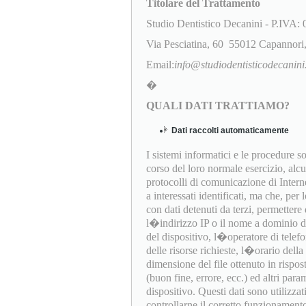
Titolare del Trattamento
Studio Dentistico Decanini - P.IVA
Via Pesciatina, 60 55012 Capannor
Email:
info@studiodentisticodecanini.
�
QUALI DATI TRATTIAMO?
Dati raccolti automaticamente
I sistemi informatici e le procedure 
corso del loro normale esercizio, alc
protocolli di comunicazione di Interne
a interessati identificati, ma che, per
con dati detenuti da terzi, permettere d
l�indirizzo IP o il nome a dominio del
del dispositivo, l�operatore di telef
delle risorse richieste, l�orario della 
dimensione del file ottenuto in rispost
(buon fine, errore, ecc.) ed altri par
dispositivo. Questi dati sono utilizza
controllarne il corretto funzionament