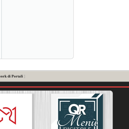
work di Portali
]