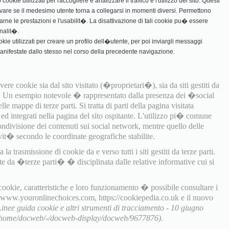
ookie utilizzati per raccogliere e analizzare il traffico e l'utilizzo del sito. Questi
vare se il medesimo utente torna a collegarsi in momenti diversi. Permettono
rarne le prestazioni e l'usabilit�. La disattivazione di tali cookie pu� essere
nalit�.
ookie utilizzati per creare un profilo dell�utente, per poi inviargli messaggi
manifestate dallo stesso nel corso della precedente navigazione.
ere cookie sia dal sito visitato (�proprietari�), sia da siti gestiti da
). Un esempio notevole � rappresentato dalla presenza dei �social
e mappe di terze parti. Si tratta di parti della pagina visitata
i ed integrati nella pagina del sito ospitante. L'utilizzo pi� comune
ondivisione dei contenuti sui social network, mentre quello delle
it� secondo le coordinate geografiche stabilite.
a trasmissione di cookie da e verso tutti i siti gestiti da terze parti.
te da �terze parti� � disciplinata dalle relative informative cui si
 cookie, caratteristiche e loro funzionamento � possibile consultare i
, www.youronlinechoices.com, https://cookiepedia.co.uk e il nuovo
Linee guida cookie e altri strumenti di tracciamento - 10 giugno
t/home/docweb/-/docweb-display/docweb/9677876).