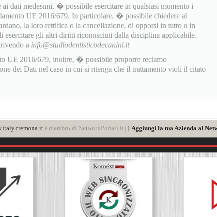
 ai dati medesimi, � possibile esercitare in qualsiasi momento i
golamento UE 2016/679. In particolare, � possibile chiedere al
rdano, la loro rettifica o la cancellazione, di opporsi in tutto o in
sercitare gli altri diritti riconosciuti dalla disciplina applicabile.
scrivendo a
info@studiodentisticodecanini.it
to UE 2016/679, inoltre, � possibile proporre reclamo
 dei Dati nel caso in cui si ritenga che il trattamento violi il citato
italy.cremona.it
è membro di NetworkPortali.it | [
Aggiungi la tua Azienda al Net