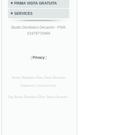
PRIMA VISITA GRATUITA
SERVICES
Studio Dentistico Decanini - P.IVA:
01979770466
[
Privacy
]
Studio Dentistico Dott. Dario Decanini
Capannori, Lucca privacy
Tag Studio Dentistico Dott. Dario Decanini