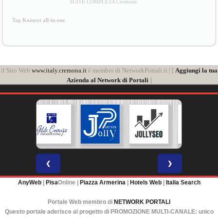
SUITE COMPLETA Cremona
Tag Koinext all-in-one
il Sito Web
www.italy.cremona.it
è membro di NetworkPortali.it | [
Aggiungi la tua
Azienda al Network di Portali
]
❮
❯
AnyWeb
|
Pisa
Online |
Piazza Armerina
|
Hotels Web
|
Italia Search
Portale Web membro di
NETWORK PORTALI
Questo portale aderisce al progetto di PROMOZIONE MULTI-CANALE: unico