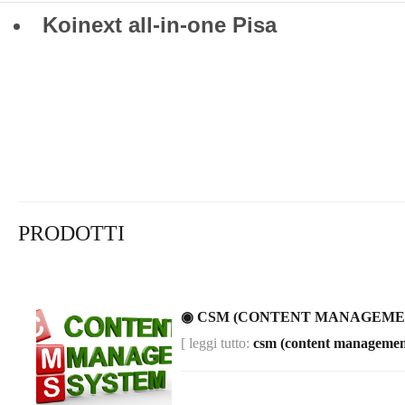
Koinext all-in-one Pisa
PRODOTTI
◉ CSM (CONTENT MANAGEME
[ leggi tutto:
csm (content managemen