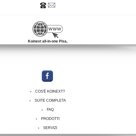
Koinext all-in-one Pisa,
COS'È KOINEXT?
SUITE COMPLETA
FAQ
PRODOTTI
SERVIZI