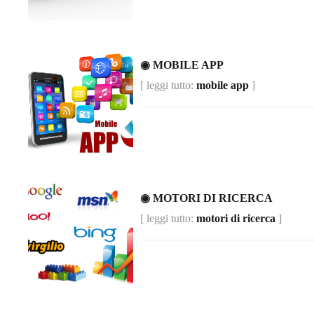
◉ MOBILE APP
[ leggi tutto:
mobile app
]
◉ MOTORI DI RICERCA
[ leggi tutto:
motori di ricerca
]