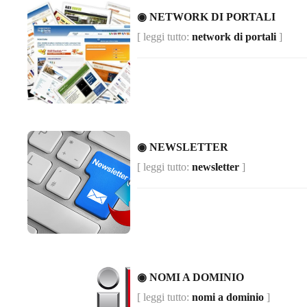
◉ NETWORK DI PORTALI
[ leggi tutto:
network di portali
]
◉ NEWSLETTER
[ leggi tutto:
newsletter
]
◉ NOMI A DOMINIO
[ leggi tutto:
nomi a dominio
]