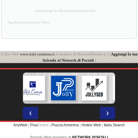
porta garage in alluminio piazza armerina
Tag Arena Costruzione Infissi
il Sito Web
www.italy.cremona.it
è membro di NetworkPortali.it | [
Aggiungi la tua
Azienda al Network di Portali
]
❮
❯
AnyWeb
|
Pisa
Online |
Piazza Armerina
|
Hotels Web
|
Italia Search
Portale Web membro di
NETWORK PORTALI