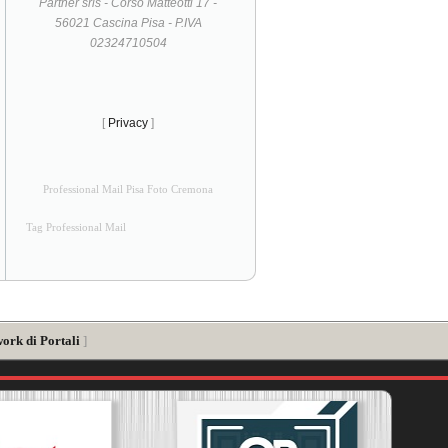
Partner srls - Corso Matteotti 17 -
56021 Cascina Pisa - P.IVA
02324710504
[
Privacy
]
Professional Mail Pisa Foto Cremona
Tag Professional Mail
work di Portali
]