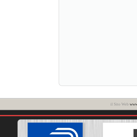
il Sito Web
www.