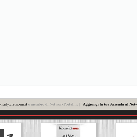
italy.cremona.it
è membro di NetworkPortali.it | [
Aggiungi la tua Azienda al Net