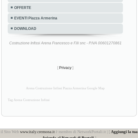
OFFERTE
EVENTI Piazza Armerina
DOWNLOAD
Costruzione Infissi Arena Francesco e F.lli snc - P.IVA 00601270861
[
Privacy
]
Arena Costruzione Infissi Piazza Armerina Google Map
Tag Arena Costruzione Infissi
il Sito Web
www.italy.cremona.it
è membro di NetworkPortali.it | [
Aggiungi la tua
Azienda al Network di Portali
]